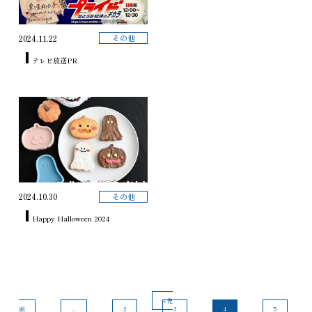
その他
2024.11.22
テレビ放送PR
その他
2024.10.30
Happy Halloween 2024
« 先
頭
...
2
3
4
5