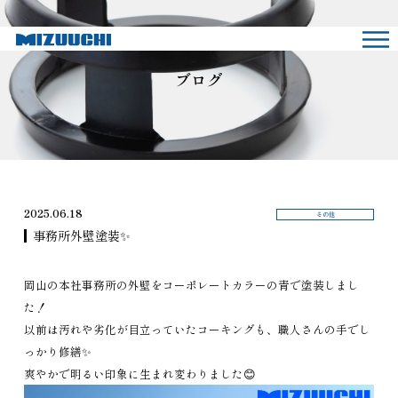
ブログ
2025.06.18
その他
事務所外壁塗装✨
岡山の本社事務所の外壁をコーポレートカラーの青で塗装しまし
た！
以前は汚れや劣化が目立っていたコーキングも、職人さんの手でし
っかり修繕✨
爽やかで明るい印象に生まれ変わりました😊