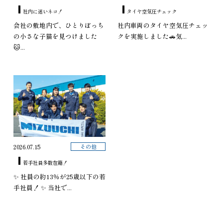
社内に迷いネコ！
タイヤ空気圧チェック
会社の敷地内で、ひとりぼっち
社内車両のタイヤ空気圧チェッ
の小さな子猫を見つけました
クを実施しました🚗気...
🐱...
その他
2026.07.15
若手社員多数在籍！
✨ 社員の約13％が25歳以下の若
手社員！ ✨ 当社で...