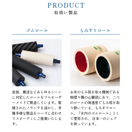
PRODUCT
取扱い製品
ゴムロール
もみすりロール
塗装、搬送などあらゆるシーン
お米のもみ殻を取る機械である
に対応したロールをフルオーダ
籾摺り機の心臓部にあり、二つ
ーメイドで製造しています。蓄
のロールの周速差でもみ殻を取
積されたノウハウを活かし、多
り除いている、もみすりロー
種多様な製品をニーズに合わせ
ル。「水内のゴムロール」とし
てスピーディにご提案いたしま
て愛用され、 日本一のシェア
す。
を誇っています。