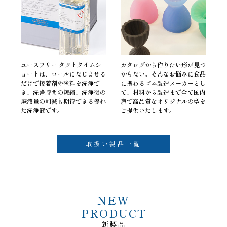
ユースフリー タクトタイムシ
カタログから作りたい形が見つ
ョートは、ロールになじませる
からない。そんなお悩みに食品
だけで接着剤や塗料を洗浄で
に携わるゴム製造メーカーとし
き、洗浄時間の短縮、洗浄後の
て、材料から製造まで全て国内
廃液量の削減も期待できる優れ
産で高品質なオリジナルの型を
た洗浄液です。
ご提供いたします。
取扱い製品一覧
NEW
PRODUCT
新製品