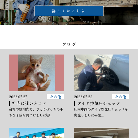
詳しくはこちら
ブログ
2026.07.27
その他
2026.07.23
その他
社内に迷いネコ！
タイヤ空気圧チェック
会社の敷地内で、ひとりぼっちの小
社内車両のタイヤ空気圧チェックを
さな子猫を見つけました🐱...
実施しました🚗気...