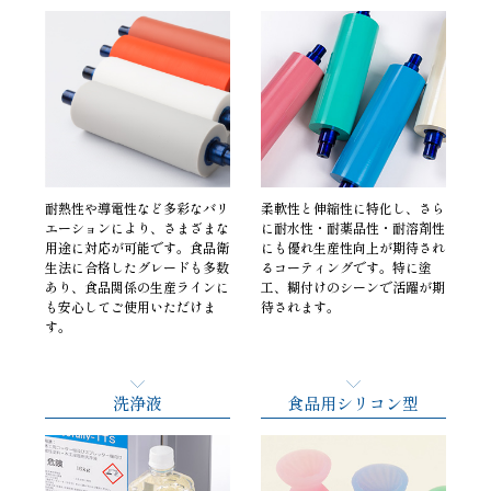
耐熱性や導電性など多彩なバリ
柔軟性と伸縮性に特化し、さら
エーションにより、さまざまな
に耐水性・耐薬品性・耐溶剤性
用途に対応が可能です。食品衛
にも優れ生産性向上が期待され
生法に合格したグレードも多数
るコーティングです。特に塗
あり、食品関係の生産ラインに
工、糊付けのシーンで活躍が期
も安心してご使用いただけま
待されます。
す。
洗浄液
食品用シリコン型