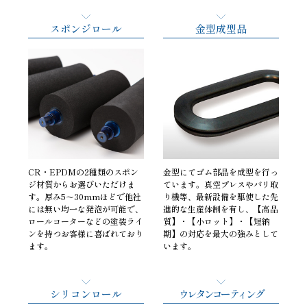
スポンジロール
金型成型品
CR・EPDMの2種類のスポン
金型にてゴム部品を成型を行っ
ジ材質からお選びいただけま
ています。真空プレスやバリ取
す。厚み5～30mmほどで他社
り機等、最新設備を駆使した先
には無い均一な発泡が可能で、
進的な生産体制を有し、【高品
ロールコーターなどの塗装ライ
質】・【小ロット】・【短納
ンを持つお客様に喜ばれており
期】の対応を最大の強みとして
ます。
います。
シリコンロール
ウレタンコーティング