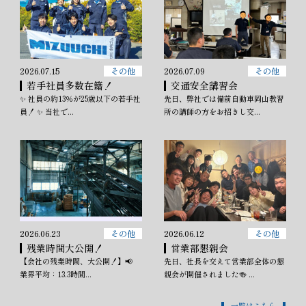
2026.07.15
その他
2026.07.09
その他
若手社員多数在籍！
交通安全講習会
✨ 社員の約13％が25歳以下の若手社
先日、弊社では備前自動車岡山教習
員！ ✨ 当社で...
所の講師の方をお招きし交...
2026.06.23
その他
2026.06.12
その他
残業時間大公開！
営業部懇親会
【会社の残業時間、大公開！】📢
先日、社長を交えて営業部全体の懇
業界平均：13.3時間...
親会が開催されました🍻 ...
一覧はこちら