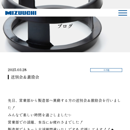
ブログ
2025.03.28
その他
送別会＆激励会
先日、営業部から製造部へ異動する方の送別会＆激励会を行いまし
た！
みんなで楽しい時間を過ごしました✨
営業部での活躍、本当にお疲れさまでした！
製造部でもきっと大活躍間違いなしです💪 応援してます！！🔥