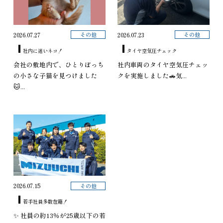
その他
その他
2026.07.27
2026.07.23
社内に迷いネコ！
タイヤ空気圧チェック
会社の敷地内で、ひとりぼっち
社内車両のタイヤ空気圧チェッ
の小さな子猫を見つけました
クを実施しました🚗気...
🐱...
その他
2026.07.15
若手社員多数在籍！
✨ 社員の約13％が25歳以下の若