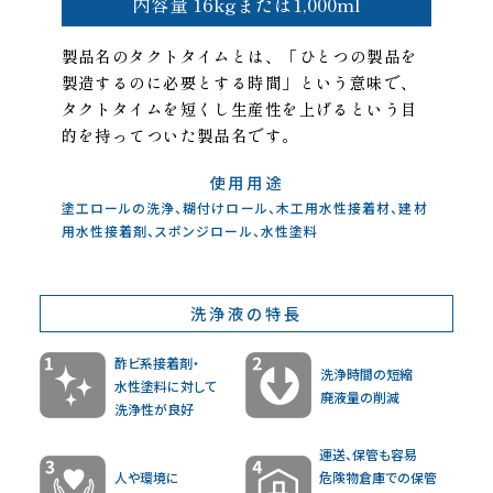
内容量 16kgまたは1,000ml
製品名のタクトタイムとは、「ひとつの製品を
製造するのに必要とする時間」という意味で、
タクトタイムを短くし生産性を上げるという目
的を持ってついた製品名です。
使用用途
塗工ロールの洗浄、糊付けロール、木工用水性接着材、建材
用水性接着剤、スポンジロール、水性塗料
洗浄液の特長
酢ビ系接着剤・
洗浄時間の短縮
水性塗料に対して
廃液量の削減
洗浄性が良好
運送、保管も容易
人や環境に
危険物倉庫での保管