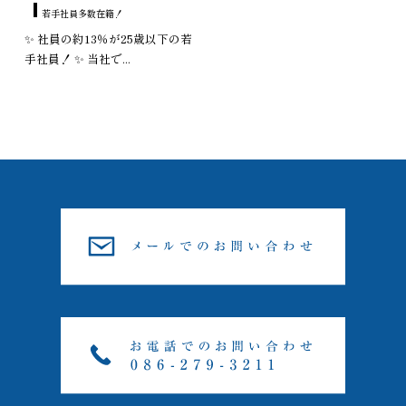
若手社員多数在籍！
✨ 社員の約13％が25歳以下の若
手社員！ ✨ 当社で...