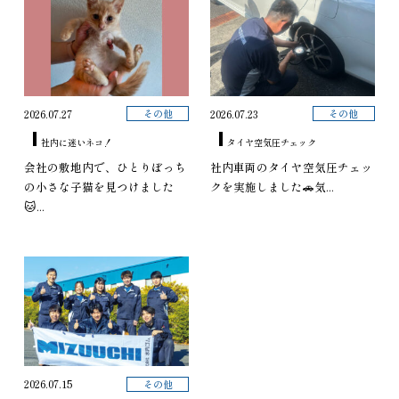
その他
その他
2026.07.27
2026.07.23
社内に迷いネコ！
タイヤ空気圧チェック
会社の敷地内で、ひとりぼっち
社内車両のタイヤ空気圧チェッ
の小さな子猫を見つけました
クを実施しました🚗気...
🐱...
その他
2026.07.15