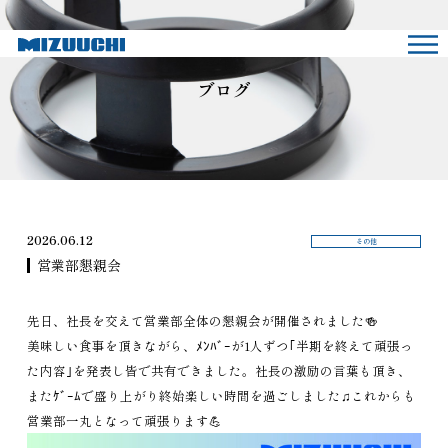
ブログ
2026.06.12
その他
営業部懇親会
先日、社長を交えて営業部全体の懇親会が開催されました🍻
美味しい食事を頂きながら、ﾒﾝﾊﾞｰが1人ずつ｢半期を終えて頑張っ
た内容｣を発表し皆で共有できました。社長の激励の言葉も頂き、
またｹﾞｰﾑで盛り上がり終始楽しい時間を過ごしました♫これからも
営業部一丸となって頑張ります💪