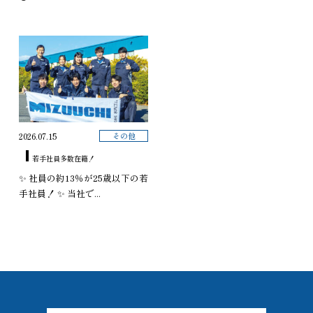
その他
2026.07.15
若手社員多数在籍！
✨ 社員の約13％が25歳以下の若
手社員！ ✨ 当社で...