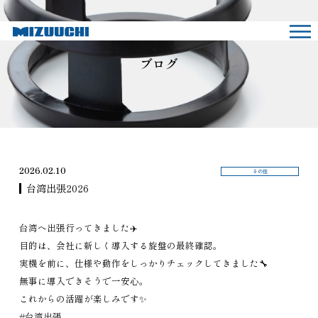
ブログ
2026.02.10
その他
台湾出張2026
台湾へ出張行ってきました✈️
目的は、会社に新しく導入する旋盤の最終確認。
実機を前に、仕様や動作をしっかりチェックしてきました🔧
無事に導入できそうで一安心。
これからの活躍が楽しみです✨
#台湾出張