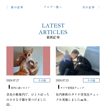
ブログ一覧へ
前の記事
次の記事
LATEST
ARTICLES
最新記事
その他
その他
2026.07.27
2026.07.23
社内に迷いネコ！
タイヤ空気圧チェック
会社の敷地内で、ひとりぼっち
社内車両のタイヤ空気圧チェッ
の小さな子猫を見つけました
クを実施しました🚗気...
🐱...