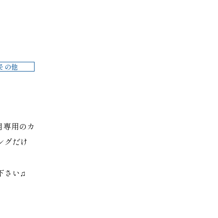
その他
月専用のカ
ングだけ
下さい♫