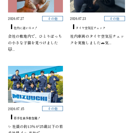
その他
その他
2026.07.27
2026.07.23
社内に迷いネコ！
タイヤ空気圧チェック
会社の敷地内で、ひとりぼっち
社内車両のタイヤ空気圧チェッ
の小さな子猫を見つけました
クを実施しました🚗気...
🐱...
その他
2026.07.15
若手社員多数在籍！
✨ 社員の約13％が25歳以下の若
手社員！ ✨ 当社で...