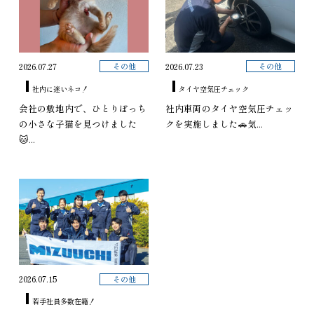
その他
その他
2026.07.27
2026.07.23
社内に迷いネコ！
タイヤ空気圧チェック
会社の敷地内で、ひとりぼっち
社内車両のタイヤ空気圧チェッ
の小さな子猫を見つけました
クを実施しました🚗気...
🐱...
その他
2026.07.15
若手社員多数在籍！