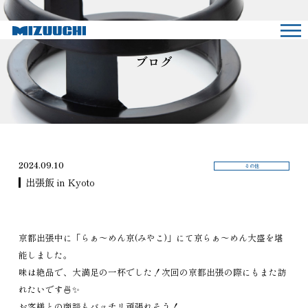
ブログ
2024.09.10
その他
出張飯 in Kyoto
京都出張中に「らぁ～めん京(みやこ)」にて京らぁ～めん大盛を堪
能しました。
味は絶品で、大満足の一杯でした！次回の京都出張の際にもまた訪
れたいです🍜✨
お客様との商談もバッチリ頑張れそう！