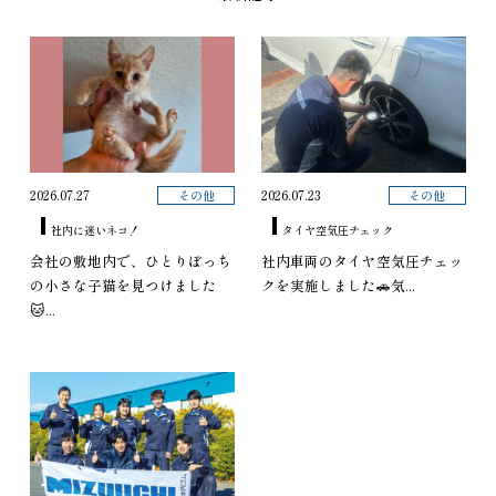
その他
その他
2026.07.27
2026.07.23
社内に迷いネコ！
タイヤ空気圧チェック
会社の敷地内で、ひとりぼっち
社内車両のタイヤ空気圧チェッ
の小さな子猫を見つけました
クを実施しました🚗気...
🐱...